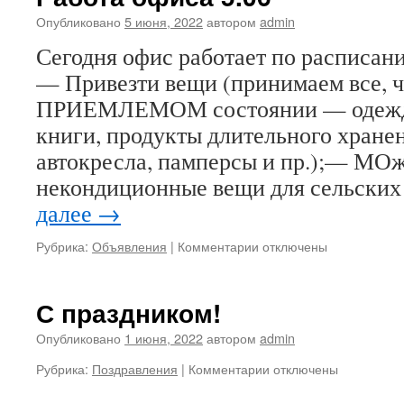
Опубликовано
5 июня, 2022
автором
admin
Сегодня офис работает по расписани
— Привезти вещи (принимаем все, ч
ПРИЕМЛЕМОМ состоянии — одежду,
книги, продукты длительного хранен
автокресла, памперсы и пр.);— МОж
некондиционные вещи для сельски
далее
→
к
Рубрика:
Объявления
|
Комментарии
отключены
записи
Работа
офиса
С праздником!
5.06
Опубликовано
1 июня, 2022
автором
admin
к
Рубрика:
Поздравления
|
Комментарии
отключены
записи
С