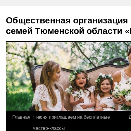
Перейти
к
Общественная организация
содержимому
семей Тюменской области «
Главная
1 июня приглашаем на бесплатные
мастер-классы