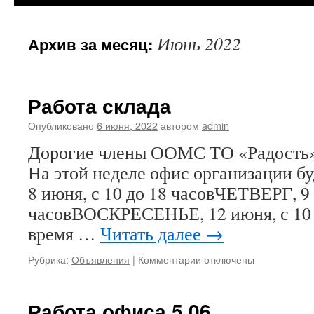
Июнь 2022
Архив за месяц:
Работа склада
Опубликовано
6 июня, 2022
автором
admin
Дорогие члены ООМС ТО «Радость» 
На этой неделе офис организации б
8 июня, с 10 до 18 часовЧЕТВЕРГ, 9 
часовВОСКРЕСЕНЬЕ, 12 июня, с 10 
время …
Читать далее
→
к
Рубрика:
Объявления
|
Комментарии
отключены
записи
Работа
склада
Работа офиса 5.06