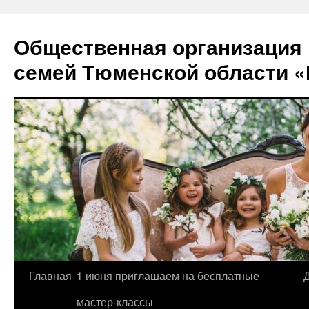
Перейти
к
Общественная организация
содержимому
семей Тюменской области «
Главная
1 июня приглашаем на бесплатные
мастер-классы