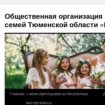
Перейти
к
Общественная организация
содержимому
семей Тюменской области «
Главная
1 июня приглашаем на бесплатные
мастер-классы