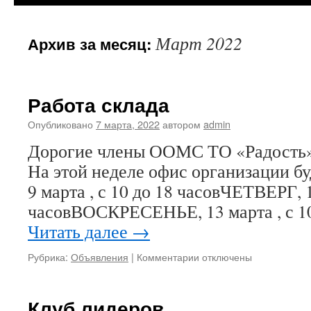
Март 2022
Архив за месяц:
Работа склада
Опубликовано
7 марта, 2022
автором
admin
Дорогие члены ООМС ТО «Радость» 
На этой неделе офис организации б
9 марта , с 10 до 18 часовЧЕТВЕРГ, 1
часовВОСКРЕСЕНЬЕ, 13 марта , с 1
Читать далее
→
к
Рубрика:
Объявления
|
Комментарии
отключены
записи
Работа
склада
Клуб лидеров