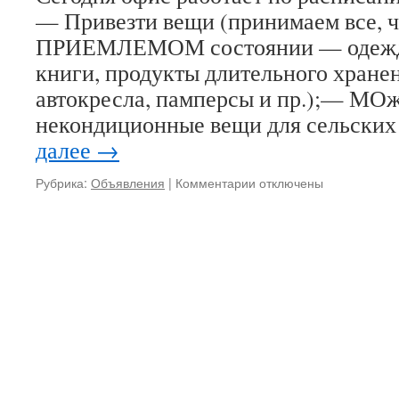
— Привезти вещи (принимаем все, ч
ПРИЕМЛЕМОМ состоянии — одежду,
книги, продукты длительного хранен
автокресла, памперсы и пр.);— МОж
некондиционные вещи для сельски
далее
→
к
Рубрика:
Объявления
|
Комментарии
отключены
записи
Работа
офиса
06.03