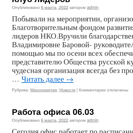
Опубликовано
6 марта, 2022
автором
admin
Побывали на мероприятии, организ
Благотворительным фондом развит
лидеров НКО.Вручили благодарстве
Владимировне Баровой- руководите
помощью мы по осени всех обеспе
представителю Общества русской к
чудесная организация всегда без пр
…
Читать далее
→
к
Рубрика:
Мероприятия
,
Новости
|
Комментарии
отключены
записи
Клуб
лидеров
Работа офиса 06.03
Опубликовано
6 марта, 2022
автором
admin
Сегодня офис работает по расписани