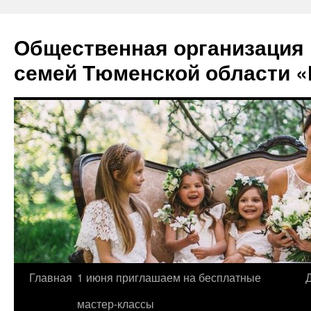
Перейти
к
Общественная организация
содержимому
семей Тюменской области «
Главная
1 июня приглашаем на бесплатные
мастер-классы