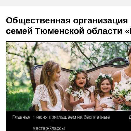
Перейти
к
Общественная организация
содержимому
семей Тюменской области «
Главная
1 июня приглашаем на бесплатные
мастер-классы