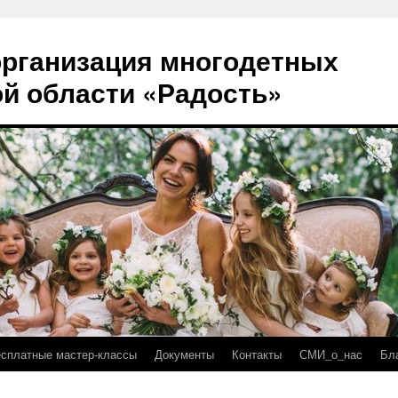
рганизация многодетных
й области «Радость»
есплатные мастер-классы
Документы
Контакты
СМИ_о_нас
Бл