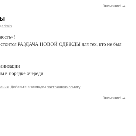
Внимание!
→
ды
м
admin
дость»!
остоится РАЗДАЧА НОВОЙ ОДЕЖДЫ для тех, кто не был
рганизации
м в порядке очереди.
ления
. Добавьте в закладки
постоянную ссылку
.
Внимание!
→