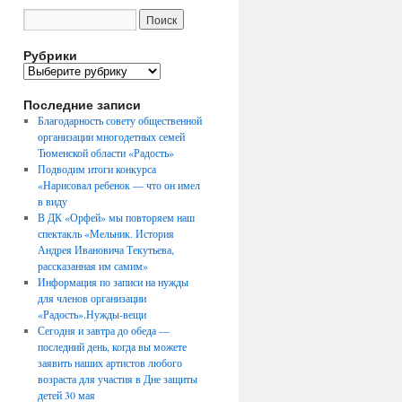
Рубрики
Рубрики
Последние записи
Благодарность совету общественной
организации многодетных семей
Тюменской области «Радость»
Подводим итоги конкурса
«Нарисовал ребенок — что он имел
в виду
В ДК «Орфей» мы повторяем наш
спектакль «Мельник. История
Андрея Ивановича Текутьева,
рассказанная им самим»
Информация по записи на нужды
для членов организации
«Радость».Нужды-вещи
Сегодня и завтра до обеда —
последний день, когда вы можете
заявить наших артистов любого
возраста для участия в Дне защиты
детей 30 мая