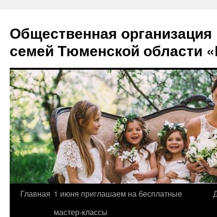
Перейти
к
Общественная организация
содержимому
семей Тюменской области «
Главная
1 июня приглашаем на бесплатные
мастер-классы