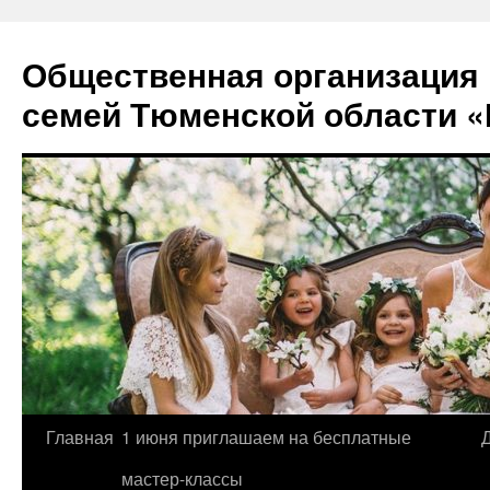
Перейти
к
Общественная организация
содержимому
семей Тюменской области «
Главная
1 июня приглашаем на бесплатные
мастер-классы