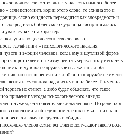
 покое модное слово троллинг, у нас есть намного более
во – если вспомнить корни этого слова, то ехидна это и
удовище, слово ехидность переводится как зловредность и
что зловредность библейского чудовища воспринималась
и уважаемая черта характера.
ешки, унижающие достоинство человека,
ость газлайтинга – психологического насилия,
 чувств и эмоций человека, когда ему в шутливой форме
 при сопротивлении и возмущении уверяют что у него не в
ошение к нему вполне дружеское и даже типа любя.
и никакого отношения ни к любви ни к дружбе не имеют,
озвышения насмешника над другими и не более. И именно
й терпеть не станет, а либо будет объяснять что такое
либо применит методы психологического айкидо.
ажны и нужны, они обязательно должны быть. Но роль их в
нно в сплочении и объединении членов семьи, а никак не в
о и весело а кому-то грустно и обидно.
и несколько членов семьи регулярно допускают такого рода
вания?