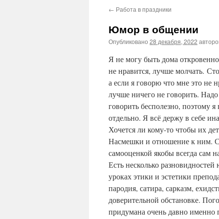
←
Работа в праздники
Юмор в общении
Опубликовано
28 декабря, 2022
автор
Я не могу быть дома откровенн
не нравится, лучше молчать. Ст
а если я говорю что мне это не 
лучше ничего не говорить. Надо
говорить бесполезно, поэтому я
отдельно. Я всё держу в себе ин
Хочется ли кому-то чтобы их де
Насмешки и отношение к ним. С
самооценкой якобы всегда сам н
Есть несколько разновидностей ю
уроках этики и эстетики препод
пародия, сатира, сарказм, ехидс
доверительной обстановке. Пого
придумана очень давно именно 