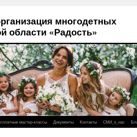
рганизация многодетных
й области «Радость»
есплатные мастер-классы
Документы
Контакты
СМИ_о_нас
Бл