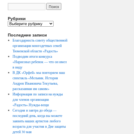
Рубрики
Рубрики
Последние записи
Благодарность совету общественной
организации многодетных семей
Тюменской области «Радость»
Подводим итоги конкурса
«Нарисовал ребенок — что он имел
в виду
В ДК «Орфей» мы повторяем наш
спектакль «Мельник. История
Андрея Ивановича Текутьева,
рассказанная им самим»
Информация по записи на нужды
для членов организации
«Радость».Нужды-вещи
Сегодня и завтра до обеда —
последний день, когда вы можете
заявить наших артистов любого
возраста для участия в Дне защиты
детей 30 мая