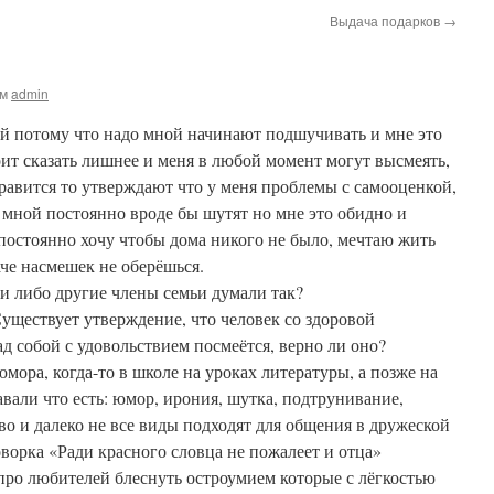
Выдача подарков
→
ом
admin
ой потому что надо мной начинают подшучивать и мне это
оит сказать лишнее и меня в любой момент могут высмеять,
нравится то утверждают что у меня проблемы с самооценкой,
 мной постоянно вроде бы шутят но мне это обидно и
 постоянно хочу чтобы дома никого не было, мечтаю жить
аче насмешек не оберёшься.
ти либо другие члены семьи думали так?
уществует утверждение, что человек со здоровой
ад собой с удовольствием посмеётся, верно ли оно?
мора, когда-то в школе на уроках литературы, а позже на
авали что есть: юмор, ирония, шутка, подтрунивание,
тво и далеко не все виды подходят для общения в дружеской
ворка «Ради красного словца не пожалеет и отца»
про любителей блеснуть остроумием которые с лёгкостью