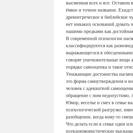
высмеивая всех и все. Оставим в
ёмкое и точное название. Ехидст
древнегреческое и библейское ч
нет никаких оснований думать 
нашими предками как достойная 
В современной психологии насм
классифицируются как разновидн
выражающегося в обесценивании
говорят уничижительные вещи а
порядке самооценка и такое отн
Унижающие достоинства насмешк
это форма самоутверждения и в
человек с адекватной самооценко
обращение с ним недопустимо, 
Юмор, веселье и смех в семье в
психологической разгрузке, име
разобщении, когда кому-то смешн
Что делать если в семье один ил
псевдоюмористические высказы