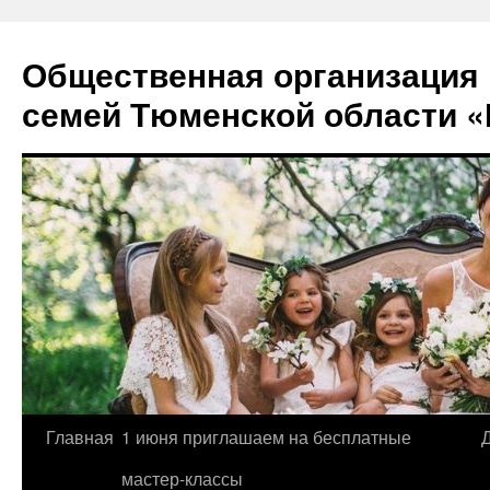
Перейти
к
Общественная организация
содержимому
семей Тюменской области «
Главная
1 июня приглашаем на бесплатные
мастер-классы