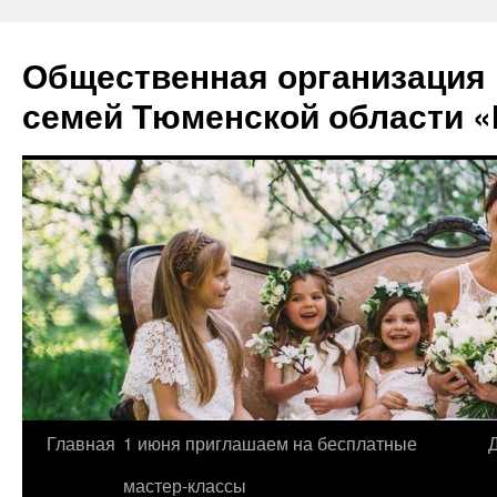
Перейти
к
Общественная организация
содержимому
семей Тюменской области «
Главная
1 июня приглашаем на бесплатные
мастер-классы