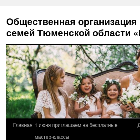
Перейти
к
Общественная организация
содержимому
семей Тюменской области «
Главная
1 июня приглашаем на бесплатные
мастер-классы