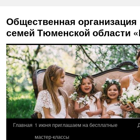
Перейти
к
Общественная организация
содержимому
семей Тюменской области «
Главная
1 июня приглашаем на бесплатные
мастер-классы