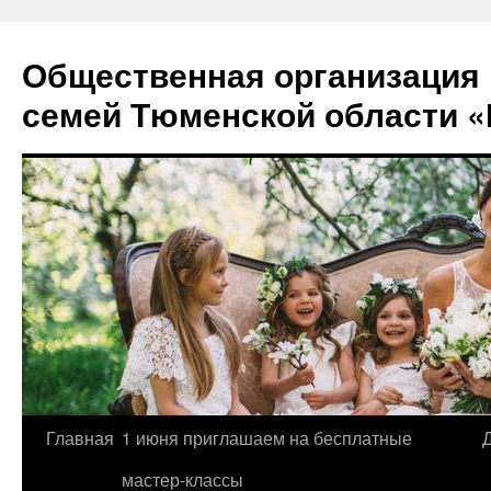
Перейти
к
Общественная организация
содержимому
семей Тюменской области «
Главная
1 июня приглашаем на бесплатные
мастер-классы