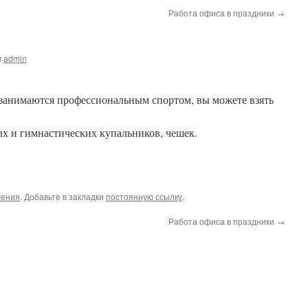
Работа офиса в праздники
→
м
admin
 занимаются профессиональным спортом, вы можете взять
ых и гимнастических купальников, чешек.
ления
. Добавьте в закладки
постоянную ссылку
.
Работа офиса в праздники
→