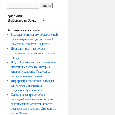
Рубрики
Рубрики
Последние записи
Благодарность совету общественной
организации многодетных семей
Тюменской области «Радость»
Подводим итоги конкурса
«Нарисовал ребенок — что он имел
в виду
В ДК «Орфей» мы повторяем наш
спектакль «Мельник. История
Андрея Ивановича Текутьева,
рассказанная им самим»
Информация по записи на нужды
для членов организации
«Радость».Нужды-вещи
Сегодня и завтра до обеда —
последний день, когда вы можете
заявить наших артистов любого
возраста для участия в Дне защиты
детей 30 мая