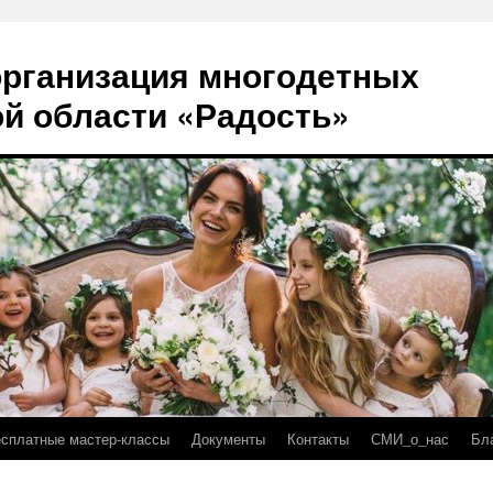
рганизация многодетных
й области «Радость»
есплатные мастер-классы
Документы
Контакты
СМИ_о_нас
Бл