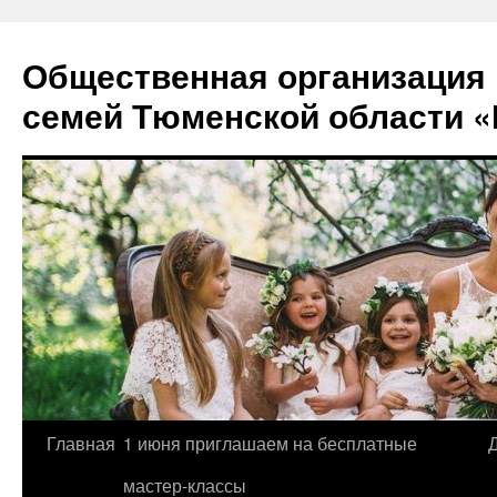
Перейти
к
Общественная организация
содержимому
семей Тюменской области «
Главная
1 июня приглашаем на бесплатные
мастер-классы