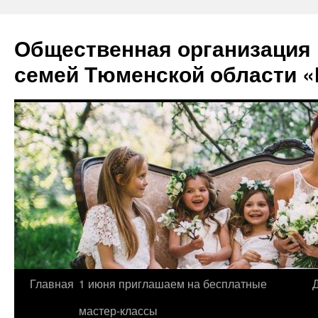
Перейти
к
Общественная организация
содержимому
семей Тюменской области «
Главная
1 июня приглашаем на бесплатные
мастер-классы