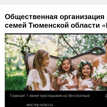
Перейти
к
Общественная организация
содержимому
семей Тюменской области «
Главная
1 июня приглашаем на бесплатные
мастер-классы