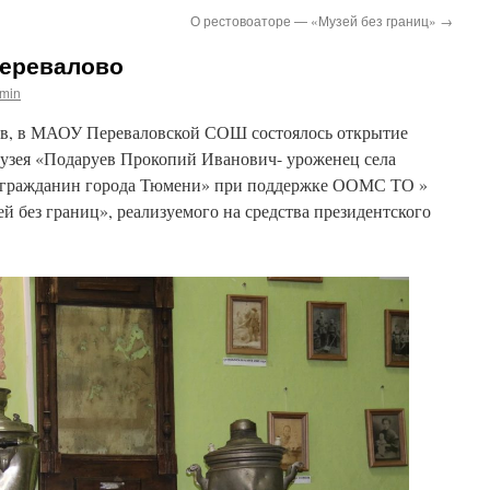
О рестовоаторе — «Музей без границ»
→
Перевалово
min
ев, в МАОУ Переваловской СОШ состоялось открытие
узея «Подаруев Прокопий Иванович- уроженец села
й гражданин города Тюмени» при поддержке ООМС ТО »
ей без границ», реализуемого на средства президентского