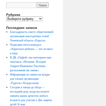
Рубрики
Рубрики
Последние записи
Благодарность совету общественной
организации многодетных семей
Тюменской области «Радость»
Подводим итоги конкурса
«Нарисовал ребенок — что он имел
в виду
В ДК «Орфей» мы повторяем наш
спектакль «Мельник. История
Андрея Ивановича Текутьева,
рассказанная им самим»
Информация по записи на нужды
для членов организации
«Радость».Нужды-вещи
Сегодня и завтра до обеда —
последний день, когда вы можете
заявить наших артистов любого
возраста для участия в Дне защиты
детей 30 мая