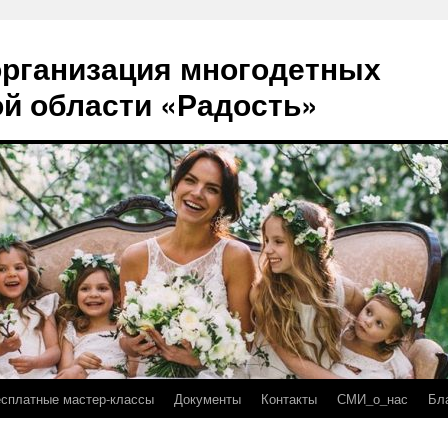
рганизация многодетных
й области «Радость»
есплатные мастер-классы
Документы
Контакты
СМИ_о_нас
Бл