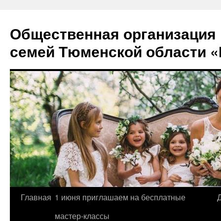
Перейти
к
Общественная организация
содержимому
семей Тюменской области «
Главная
1 июня приглашаем на бесплатные
мастер-классы